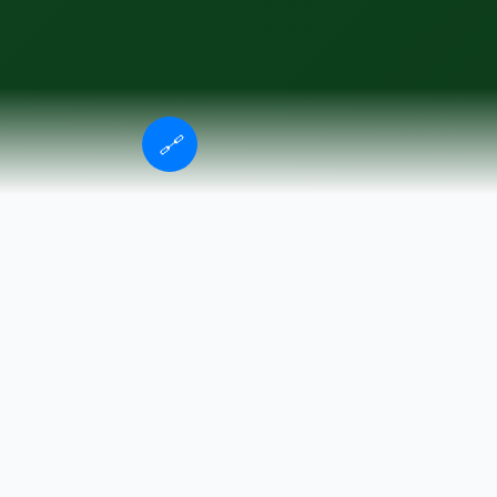
🔗
中国女足vs俄罗斯
德国vs伊朗
NBA球队队员国籍
法甲球队悼念萨拉
球队冬窗时间
2026年赛事安排
日本vs哥伦布足球
赛事预告
2026年世界杯相关赛事精彩预告，重温经典，期待未来