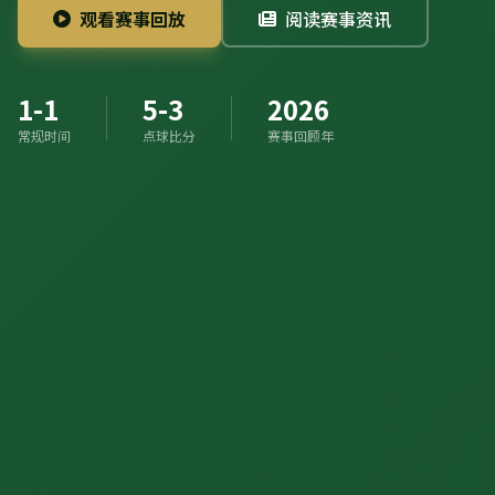
观看赛事回放
阅读赛事资讯
1-1
5-3
2026
常规时间
点球比分
赛事回顾年